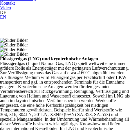
Kontakt
Video
DE
EN
Flüssigerdgas (LNG) und kryotechnische Anlagen
Flüssigerdgas (Liquid Natural Gas, LNG) spielt weltweit eine immer
größere Rolle als Energieträger mit der geringsten Luftverschmutzung.
Zur Verflüssigung muss das Gas auf etwa -160°C abgekühlt werden.
Als flüssiges Medium wird Flüssigerdgas per Frachtschiff oder LKW
transportiert und ggf. in entsprechenden Terminals für die Entnahme
gelagert. Kryotechnische Anlagen werden für den gesamten
Verfahrensbereich zur Rückgewinnung, Reinigung, Verflüssigung und
Lagerung von Helium und Wasserstoff eingesetzt. Sowohl im LNG als
auch im kryotechnischen Verfahrensbereich werden Werkstoffe
eingesetzt, die eine hohe Kerbschlagzähigkeit bei niedrigen
Temperaturen gewährleisten. Beispiele hierfür sind Werkstoffe wie
304, 316, 304LN, 201LN, X8Ni9 (9%Ni SA-353, SA-553) und
spezielle Manganstähle. In der Umformung und Wärmebehandlung all
dieser Werkstoffe besitzen wir langjähriges Know-how und liefern
daher international Kesselböden für LNG und kryotechnische