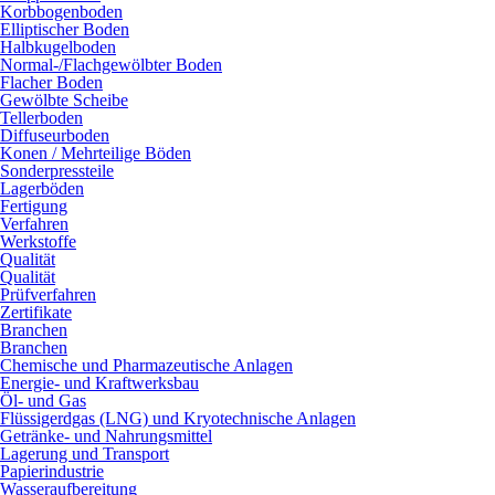
Korbbogenboden
Elliptischer Boden
Halbkugelboden
Normal-/Flachgewölbter Boden
Flacher Boden
Gewölbte Scheibe
Tellerboden
Diffuseurboden
Konen / Mehrteilige Böden
Sonderpressteile
Lagerböden
Fertigung
Verfahren
Werkstoffe
Qualität
Qualität
Prüfverfahren
Zertifikate
Branchen
Branchen
Chemische und Pharmazeutische Anlagen
Energie- und Kraftwerksbau
Öl- und Gas
Flüssigerdgas (LNG) und Kryotechnische Anlagen
Getränke- und Nahrungsmittel
Lagerung und Transport
Papierindustrie
Wasseraufbereitung