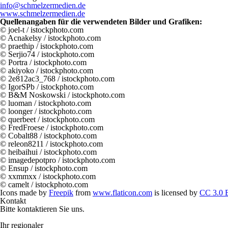
info@schmelzermedien.de
www.schmelzermedien.de
Quellenangaben für die verwendeten Bilder und Grafiken:
© joel-t / istockphoto.com
© Acnakelsy / istockphoto.com
© praethip / istockphoto.com
© Serjio74 / istockphoto.com
© Portra / istockphoto.com
© akiyoko / istockphoto.com
© 2e812ac3_768 / istockphoto.com
© IgorSPb / istockphoto.com
© B&M Noskowski / istockphoto.com
© luoman / istockphoto.com
© loonger / istockphoto.com
© querbeet / istockphoto.com
© FredFroese / istockphoto.com
© Cobalt88 / istockphoto.com
© releon8211 / istockphoto.com
© heibaihui / istockphoto.com
© imagedepotpro / istockphoto.com
© Ensup / istockphoto.com
© xxmmxx / istockphoto.com
© camelt / istockphoto.com
Icons made by
Freepik
from
www.flaticon.com
is licensed by
CC 3.0
Kontakt
Bitte kontaktieren Sie uns.
Ihr regionaler