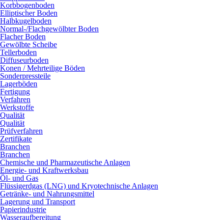
Korbbogenboden
Elliptischer Boden
Halbkugelboden
Normal-/Flachgewölbter Boden
Flacher Boden
Gewölbte Scheibe
Tellerboden
Diffuseurboden
Konen / Mehrteilige Böden
Sonderpressteile
Lagerböden
Fertigung
Verfahren
Werkstoffe
Qualität
Qualität
Prüfverfahren
Zertifikate
Branchen
Branchen
Chemische und Pharmazeutische Anlagen
Energie- und Kraftwerksbau
Öl- und Gas
Flüssigerdgas (LNG) und Kryotechnische Anlagen
Getränke- und Nahrungsmittel
Lagerung und Transport
Papierindustrie
Wasseraufbereitung