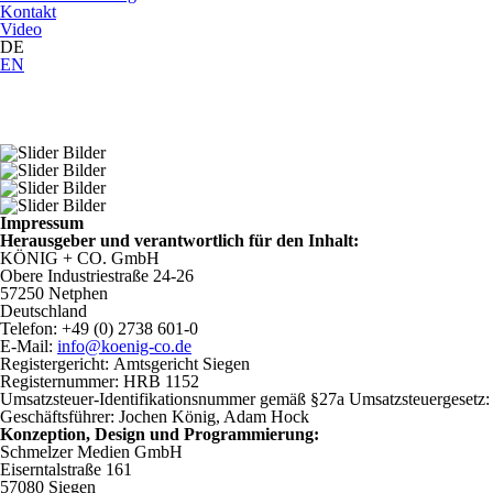
Kontakt
Video
DE
EN
Impressum
Herausgeber und verantwortlich für den Inhalt:
KÖNIG + CO. GmbH
Obere Industriestraße 24-26
57250 Netphen
Deutschland
Telefon: +49 (0) 2738 601-0
E-Mail:
info@koenig-co.de
Registergericht: Amtsgericht Siegen
Registernummer: HRB 1152
Umsatzsteuer-Identifikationsnummer gemäß §27a Umsatzsteuergesetz:
Geschäftsführer: Jochen König, Adam Hock
Konzeption, Design und Programmierung:
Schmelzer Medien GmbH
Eiserntalstraße 161
57080 Siegen