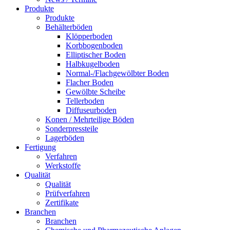
Produkte
Produkte
Behälterböden
Klöpperboden
Korbbogenboden
Elliptischer Boden
Halbkugelboden
Normal-/Flachgewölbter Boden
Flacher Boden
Gewölbte Scheibe
Tellerboden
Diffuseurboden
Konen / Mehrteilige Böden
Sonderpressteile
Lagerböden
Fertigung
Verfahren
Werkstoffe
Qualität
Qualität
Prüfverfahren
Zertifikate
Branchen
Branchen